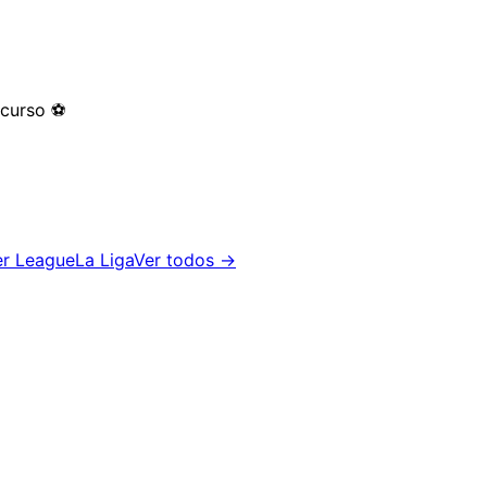
 curso
⚽
er League
La Liga
Ver todos →