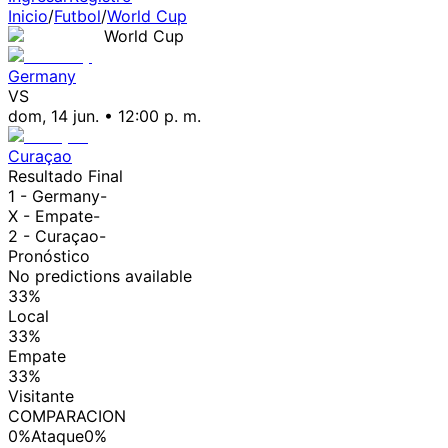
Inicio
/
Futbol
/
World Cup
World Cup
Germany
VS
dom, 14 jun.
•
12:00 p. m.
Curaçao
Resultado Final
1 -
Germany
-
X - Empate
-
2 -
Curaçao
-
Pronóstico
No predictions available
33%
Local
33%
Empate
33%
Visitante
COMPARACION
0%
Ataque
0%