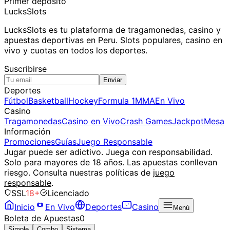
Primer depósito
LucksSlots
LucksSlots es tu plataforma de tragamonedas, casino y
apuestas deportivas en Peru. Slots populares, casino en
vivo y cuotas en todos los deportes.
Suscribirse
Enviar
Deportes
Fútbol
Basketball
Hockey
Formula 1
MMA
En Vivo
Casino
Tragamonedas
Casino en Vivo
Crash Games
Jackpot
Mesa
Información
Promociones
Guías
Juego Responsable
Jugar puede ser adictivo. Juega con responsabilidad.
Solo para mayores de 18 años. Las apuestas conllevan
riesgo. Consulta nuestras políticas de
juego
responsable
.
SSL
18+
Licenciado
Inicio
En Vivo
Deportes
Casino
Menú
Boleta de Apuestas
0
Simple
Combo
Sistema