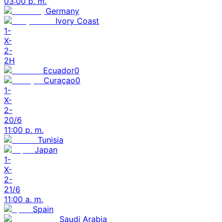
03:00 p. m.
Germany
Ivory Coast
1
-
X
-
2
-
2H
Ecuador
0
Curaçao
0
1
-
X
-
2
-
20/6
11:00 p. m.
Tunisia
Japan
1
-
X
-
2
-
21/6
11:00 a. m.
Spain
Saudi Arabia