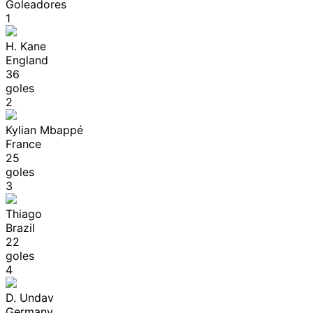
Goleadores
1
H. Kane
England
36
goles
2
Kylian Mbappé
France
25
goles
3
Thiago
Brazil
22
goles
4
D. Undav
Germany