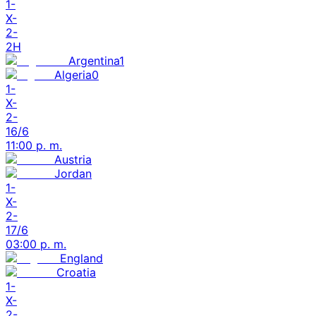
1
-
X
-
2
-
2H
Argentina
1
Algeria
0
1
-
X
-
2
-
16/6
11:00 p. m.
Austria
Jordan
1
-
X
-
2
-
17/6
03:00 p. m.
England
Croatia
1
-
X
-
2
-