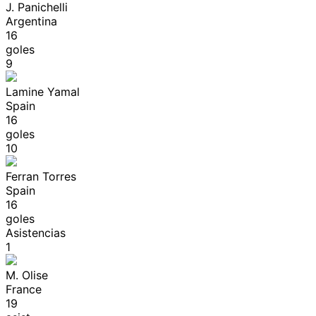
J. Panichelli
Argentina
16
goles
9
Lamine Yamal
Spain
16
goles
10
Ferran Torres
Spain
16
goles
Asistencias
1
M. Olise
France
19