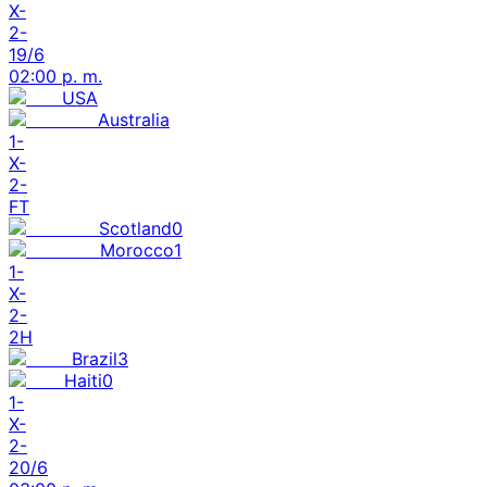
X
-
2
-
19/6
02:00 p. m.
USA
Australia
1
-
X
-
2
-
FT
Scotland
0
Morocco
1
1
-
X
-
2
-
2H
Brazil
3
Haiti
0
1
-
X
-
2
-
20/6