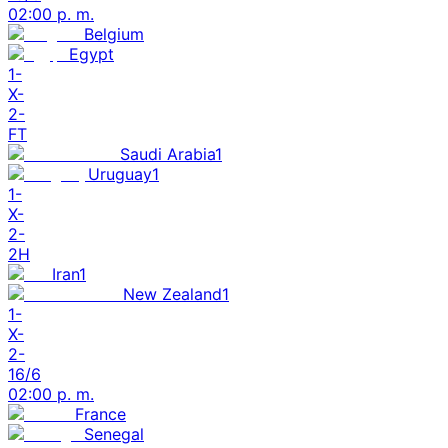
02:00 p. m.
Belgium
Egypt
1
-
X
-
2
-
FT
Saudi Arabia
1
Uruguay
1
1
-
X
-
2
-
2H
Iran
1
New Zealand
1
1
-
X
-
2
-
16/6
02:00 p. m.
France
Senegal