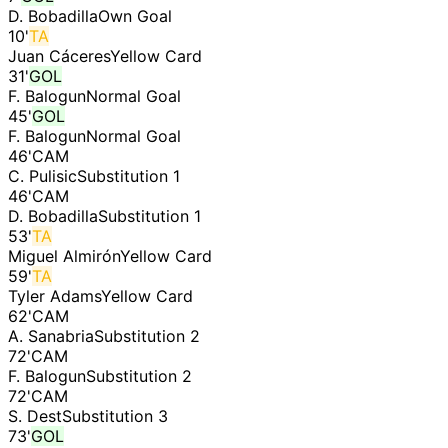
D. Bobadilla
Own Goal
10
'
TA
Juan Cáceres
Yellow Card
31
'
GOL
F. Balogun
Normal Goal
45
'
GOL
F. Balogun
Normal Goal
46
'
CAM
C. Pulisic
Substitution 1
46
'
CAM
D. Bobadilla
Substitution 1
53
'
TA
Miguel Almirón
Yellow Card
59
'
TA
Tyler Adams
Yellow Card
62
'
CAM
A. Sanabria
Substitution 2
72
'
CAM
F. Balogun
Substitution 2
72
'
CAM
S. Dest
Substitution 3
73
'
GOL