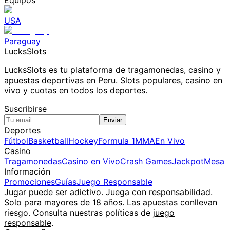
Equipos
USA
Paraguay
LucksSlots
LucksSlots es tu plataforma de tragamonedas, casino y
apuestas deportivas en Peru. Slots populares, casino en
vivo y cuotas en todos los deportes.
Suscribirse
Enviar
Deportes
Fútbol
Basketball
Hockey
Formula 1
MMA
En Vivo
Casino
Tragamonedas
Casino en Vivo
Crash Games
Jackpot
Mesa
Información
Promociones
Guías
Juego Responsable
Jugar puede ser adictivo. Juega con responsabilidad.
Solo para mayores de 18 años. Las apuestas conllevan
riesgo. Consulta nuestras políticas de
juego
responsable
.