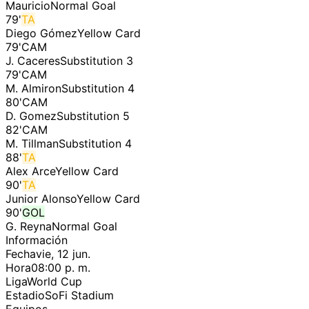
Mauricio
Normal Goal
79
'
TA
Diego Gómez
Yellow Card
79
'
CAM
J. Caceres
Substitution 3
79
'
CAM
M. Almiron
Substitution 4
80
'
CAM
D. Gomez
Substitution 5
82
'
CAM
M. Tillman
Substitution 4
88
'
TA
Alex Arce
Yellow Card
90
'
TA
Junior Alonso
Yellow Card
90
'
GOL
G. Reyna
Normal Goal
Información
Fecha
vie, 12 jun.
Hora
08:00 p. m.
Liga
World Cup
Estadio
SoFi Stadium