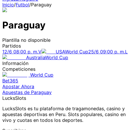
Inicio
/
Futbol
/
Paraguay
Paraguay
Plantilla no disponible
Partidos
12/6
08:00 p. m.
V
USA
World Cup
25/6
09:00 p. m.
L
Australia
World Cup
Información
Competiciones
World Cup
Bet365
Apostar Ahora
Apuestas de
Paraguay
LucksSlots
LucksSlots es tu plataforma de tragamonedas, casino y
apuestas deportivas en Peru. Slots populares, casino en
vivo y cuotas en todos los deportes.