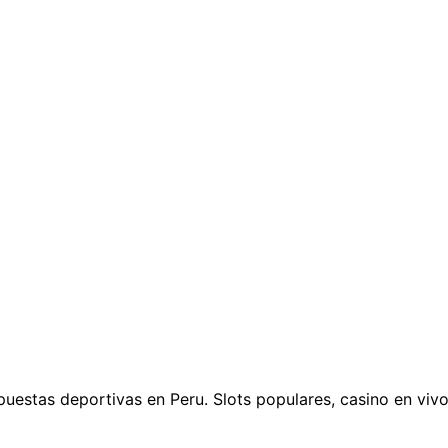
uestas deportivas en Peru. Slots populares, casino en vivo