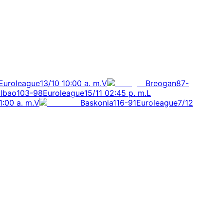
Euroleague
13/10
10:00 a. m.
V
Breogan
87-
ilbao
103-98
Euroleague
15/11
02:45 p. m.
L
1:00 a. m.
V
Baskonia
116-91
Euroleague
7/12