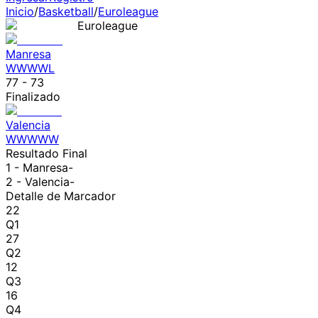
Inicio
/
Basketball
/
Euroleague
Euroleague
Manresa
W
W
W
W
L
77
-
73
Finalizado
Valencia
W
W
W
W
W
Resultado Final
1 -
Manresa
-
2 -
Valencia
-
Detalle de Marcador
22
Q1
27
Q2
12
Q3
16
Q4