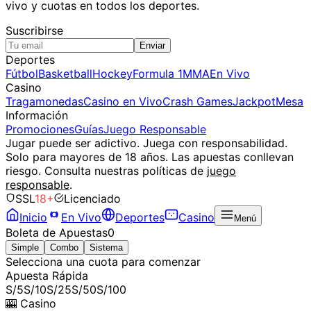
vivo y cuotas en todos los deportes.
Suscribirse
Enviar
Deportes
Fútbol
Basketball
Hockey
Formula 1
MMA
En Vivo
Casino
Tragamonedas
Casino en Vivo
Crash Games
Jackpot
Mesa
Información
Promociones
Guías
Juego Responsable
Jugar puede ser adictivo. Juega con responsabilidad.
Solo para mayores de 18 años. Las apuestas conllevan
riesgo. Consulta nuestras políticas de
juego
responsable
.
SSL
18+
Licenciado
Inicio
En Vivo
Deportes
Casino
Menú
Boleta de Apuestas
0
Simple
Combo
Sistema
Selecciona una cuota para comenzar
Apuesta Rápida
S/5
S/10
S/25
S/50
S/100
🎰 Casino