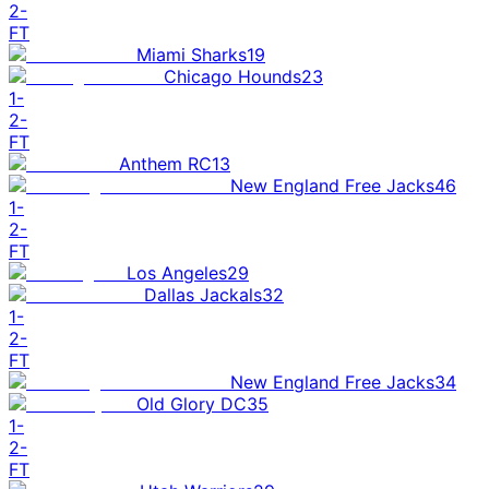
2
-
FT
Miami Sharks
19
Chicago Hounds
23
1
-
2
-
FT
Anthem RC
13
New England Free Jacks
46
1
-
2
-
FT
Los Angeles
29
Dallas Jackals
32
1
-
2
-
FT
New England Free Jacks
34
Old Glory DC
35
1
-
2
-
FT