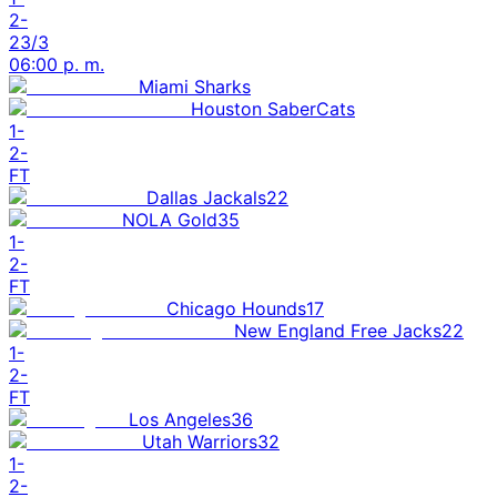
2
-
23/3
06:00 p. m.
Miami Sharks
Houston SaberCats
1
-
2
-
FT
Dallas Jackals
22
NOLA Gold
35
1
-
2
-
FT
Chicago Hounds
17
New England Free Jacks
22
1
-
2
-
FT
Los Angeles
36
Utah Warriors
32
1
-
2
-