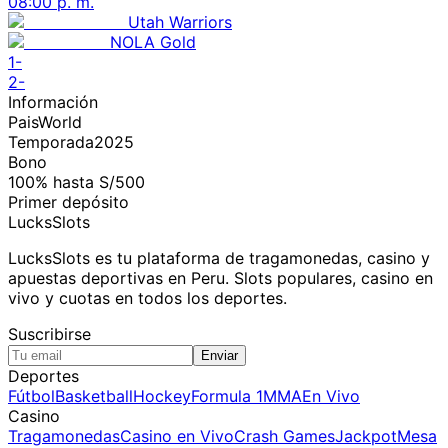
08:00 p. m.
Utah Warriors
NOLA Gold
1
-
2
-
Información
Pais
World
Temporada
2025
Bono
100% hasta S/500
Primer depósito
LucksSlots
LucksSlots es tu plataforma de tragamonedas, casino y
apuestas deportivas en Peru. Slots populares, casino en
vivo y cuotas en todos los deportes.
Suscribirse
Enviar
Deportes
Fútbol
Basketball
Hockey
Formula 1
MMA
En Vivo
Casino
Tragamonedas
Casino en Vivo
Crash Games
Jackpot
Mesa