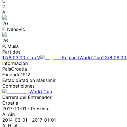
G
2
A
20
F. Ivanović
26
P. Musa
Partidos
17/6
03:00 p. m.
V
England
World Cup
23/6
06:00 
Información
Pais
Croatia
Fundado
1912
Estadio
Stadion Maksimir
Competiciones
World Cup
Carrera del Entrenador
Croatia
2017-10-01
-
Presente
Al Ain
2014-03-01
-
2017-01-01
Al Hilal