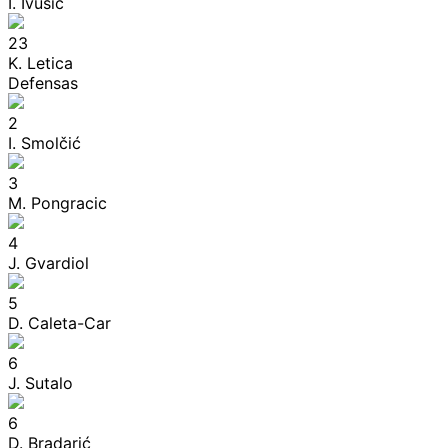
I. Ivušić
23
K. Letica
Defensas
2
I. Smolčić
3
M. Pongracic
4
J. Gvardiol
5
D. Caleta-Car
6
J. Sutalo
6
D. Bradarić