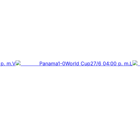
p. m.
V
Panama
1-0
World Cup
27/6
04:00 p. m.
L