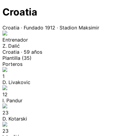
Croatia
Croatia
· Fundado 1912
· Stadion Maksimir
Entrenador
Z. Dalić
Croatia
· 59 años
Plantilla (
35
)
Porteros
1
D. Livakovic
12
I. Pandur
23
D. Kotarski
23