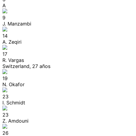
A
9
J. Manzambi
14
A. Zeqiri
17
R. Vargas
Switzerland
, 27 años
19
N. Okafor
23
I. Schmidt
23
Z. Amdouni
26