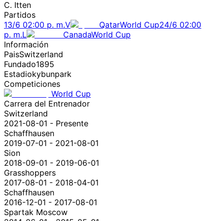
C. Itten
Partidos
13/6
02:00 p. m.
V
Qatar
World Cup
24/6
02:00
p. m.
L
Canada
World Cup
Información
Pais
Switzerland
Fundado
1895
Estadio
kybunpark
Competiciones
World Cup
Carrera del Entrenador
Switzerland
2021-08-01
-
Presente
Schaffhausen
2019-07-01
-
2021-08-01
Sion
2018-09-01
-
2019-06-01
Grasshoppers
2017-08-01
-
2018-04-01
Schaffhausen
2016-12-01
-
2017-08-01
Spartak Moscow