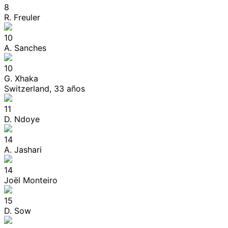
8
R. Freuler
10
A. Sanches
10
G. Xhaka
Switzerland
, 33 años
11
D. Ndoye
14
A. Jashari
14
Joël Monteiro
15
D. Sow