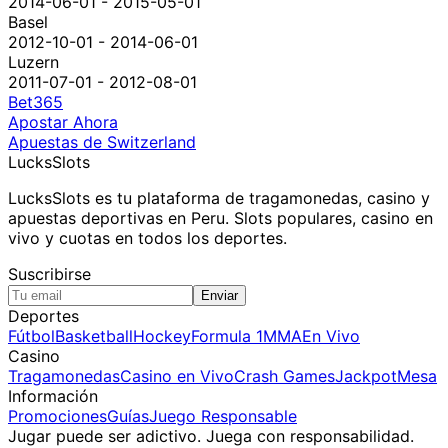
2014-06-01
-
2015-05-01
Basel
2012-10-01
-
2014-06-01
Luzern
2011-07-01
-
2012-08-01
Bet365
Apostar Ahora
Apuestas de
Switzerland
LucksSlots
LucksSlots es tu plataforma de tragamonedas, casino y
apuestas deportivas en Peru. Slots populares, casino en
vivo y cuotas en todos los deportes.
Suscribirse
Enviar
Deportes
Fútbol
Basketball
Hockey
Formula 1
MMA
En Vivo
Casino
Tragamonedas
Casino en Vivo
Crash Games
Jackpot
Mesa
Información
Promociones
Guías
Juego Responsable
Jugar puede ser adictivo. Juega con responsabilidad.