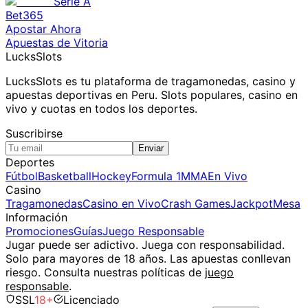
Serie A
Bet365
Apostar Ahora
Apuestas de
Vitoria
LucksSlots
LucksSlots es tu plataforma de tragamonedas, casino y
apuestas deportivas en Peru. Slots populares, casino en
vivo y cuotas en todos los deportes.
Suscribirse
Enviar
Deportes
Fútbol
Basketball
Hockey
Formula 1
MMA
En Vivo
Casino
Tragamonedas
Casino en Vivo
Crash Games
Jackpot
Mesa
Información
Promociones
Guías
Juego Responsable
Jugar puede ser adictivo. Juega con responsabilidad.
Solo para mayores de 18 años. Las apuestas conllevan
riesgo. Consulta nuestras políticas de
juego
responsable
.
SSL
18+
Licenciado