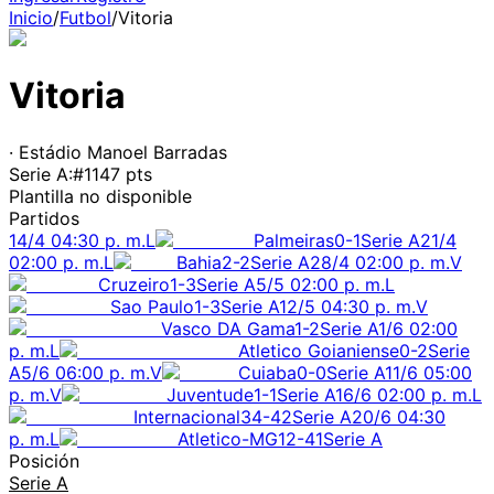
Inicio
/
Futbol
/
Vitoria
Vitoria
· Estádio Manoel Barradas
Serie A
:
#
11
47
pts
Plantilla no disponible
Partidos
14/4
04:30 p. m.
L
Palmeiras
0-1
Serie A
21/4
02:00 p. m.
L
Bahia
2-2
Serie A
28/4
02:00 p. m.
V
Cruzeiro
1-3
Serie A
5/5
02:00 p. m.
L
Sao Paulo
1-3
Serie A
12/5
04:30 p. m.
V
Vasco DA Gama
1-2
Serie A
1/6
02:00
p. m.
L
Atletico Goianiense
0-2
Serie
A
5/6
06:00 p. m.
V
Cuiaba
0-0
Serie A
11/6
05:00
p. m.
V
Juventude
1-1
Serie A
16/6
02:00 p. m.
L
Internacional
34-42
Serie A
20/6
04:30
p. m.
L
Atletico-MG
12-41
Serie A
Posición
Serie A