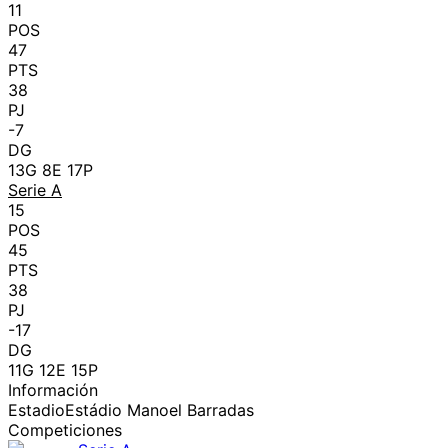
11
POS
47
PTS
38
PJ
-7
DG
13
G
8
E
17
P
Serie A
15
POS
45
PTS
38
PJ
-17
DG
11
G
12
E
15
P
Información
Estadio
Estádio Manoel Barradas
Competiciones