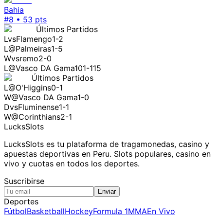
Bahia
#
8
•
53
pts
Últimos Partidos
L
vs
Flamengo
1-2
L
@
Palmeiras
1-5
W
vs
remo
2-0
L
@
Vasco DA Gama
101-115
Últimos Partidos
L
@
O'Higgins
0-1
W
@
Vasco DA Gama
1-0
D
vs
Fluminense
1-1
W
@
Corinthians
2-1
LucksSlots
LucksSlots es tu plataforma de tragamonedas, casino y
apuestas deportivas en Peru. Slots populares, casino en
vivo y cuotas en todos los deportes.
Suscribirse
Enviar
Deportes
Fútbol
Basketball
Hockey
Formula 1
MMA
En Vivo