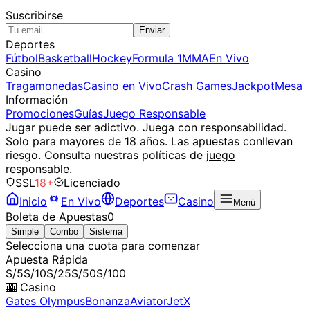
Suscribirse
Enviar
Deportes
Fútbol
Basketball
Hockey
Formula 1
MMA
En Vivo
Casino
Tragamonedas
Casino en Vivo
Crash Games
Jackpot
Mesa
Información
Promociones
Guías
Juego Responsable
Jugar puede ser adictivo. Juega con responsabilidad.
Solo para mayores de 18 años. Las apuestas conllevan
riesgo. Consulta nuestras políticas de
juego
responsable
.
SSL
18+
Licenciado
Inicio
En Vivo
Deportes
Casino
Menú
Boleta de Apuestas
0
Simple
Combo
Sistema
Selecciona una cuota para comenzar
Apuesta Rápida
S/5
S/10
S/25
S/50
S/100
🎰 Casino
Gates Olympus
Bonanza
Aviator
JetX