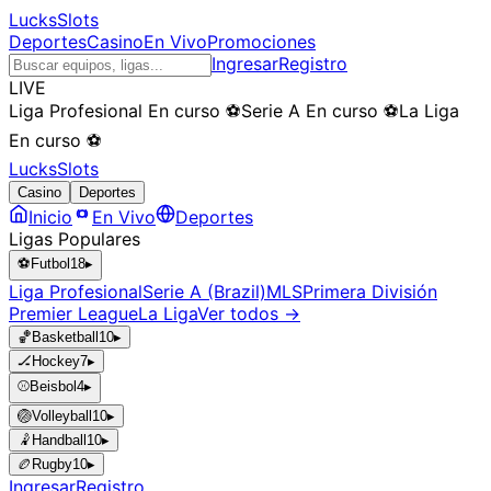
LucksSlots
Deportes
Casino
En Vivo
Promociones
Ingresar
Registro
LIVE
Liga Profesional
En curso
⚽
Serie A
En curso
⚽
La Liga
En curso
⚽
LucksSlots
Casino
Deportes
Inicio
En Vivo
Deportes
Ligas Populares
⚽
Futbol
18
▸
Liga Profesional
Serie A (Brazil)
MLS
Primera División
Premier League
La Liga
Ver todos →
🏀
Basketball
10
▸
🏒
Hockey
7
▸
⚾
Beisbol
4
▸
🏐
Volleyball
10
▸
🤾
Handball
10
▸
🏉
Rugby
10
▸
Ingresar
Registro