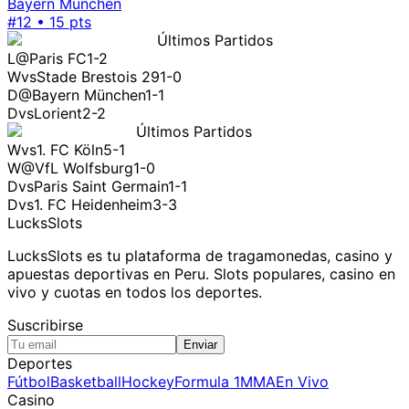
Bayern München
#
12
•
15
pts
Últimos Partidos
L
@
Paris FC
1-2
W
vs
Stade Brestois 29
1-0
D
@
Bayern München
1-1
D
vs
Lorient
2-2
Últimos Partidos
W
vs
1. FC Köln
5-1
W
@
VfL Wolfsburg
1-0
D
vs
Paris Saint Germain
1-1
D
vs
1. FC Heidenheim
3-3
LucksSlots
LucksSlots es tu plataforma de tragamonedas, casino y
apuestas deportivas en Peru. Slots populares, casino en
vivo y cuotas en todos los deportes.
Suscribirse
Enviar
Deportes
Fútbol
Basketball
Hockey
Formula 1
MMA
En Vivo
Casino