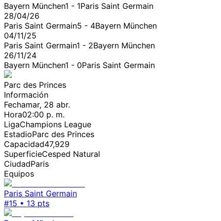
Bayern München
1
-
1
Paris Saint Germain
28/04/26
Paris Saint Germain
5
-
4
Bayern München
04/11/25
Paris Saint Germain
1
-
2
Bayern München
26/11/24
Bayern München
1
-
0
Paris Saint Germain
Parc des Princes
Información
Fecha
mar, 28 abr.
Hora
02:00 p. m.
Liga
Champions League
Estadio
Parc des Princes
Capacidad
47,929
Superficie
Cesped Natural
Ciudad
Paris
Equipos
Paris Saint Germain
#
15
•
13
pts