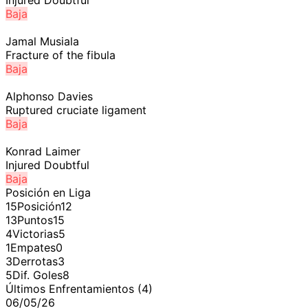
Injured Doubtful
Baja
Jamal Musiala
Fracture of the fibula
Baja
Alphonso Davies
Ruptured cruciate ligament
Baja
Konrad Laimer
Injured Doubtful
Baja
Posición en Liga
15
Posición
12
13
Puntos
15
4
Victorias
5
1
Empates
0
3
Derrotas
3
5
Dif. Goles
8
Últimos Enfrentamientos (
4
)
06/05/26