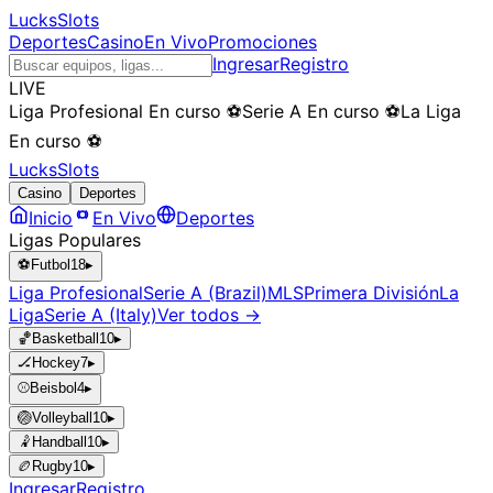
LucksSlots
Deportes
Casino
En Vivo
Promociones
Ingresar
Registro
LIVE
Liga Profesional
En curso
⚽
Serie A
En curso
⚽
La Liga
En curso
⚽
LucksSlots
Casino
Deportes
Inicio
En Vivo
Deportes
Ligas Populares
⚽
Futbol
18
▸
Liga Profesional
Serie A (Brazil)
MLS
Primera División
La
Liga
Serie A (Italy)
Ver todos →
🏀
Basketball
10
▸
🏒
Hockey
7
▸
⚾
Beisbol
4
▸
🏐
Volleyball
10
▸
🤾
Handball
10
▸
🏉
Rugby
10
▸
Ingresar
Registro