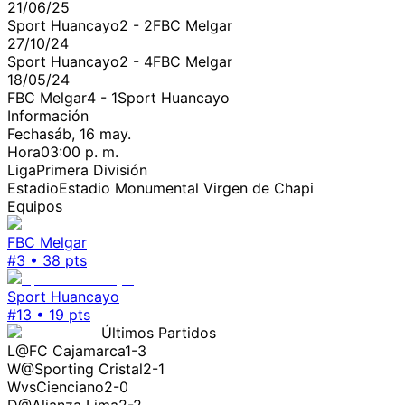
21/06/25
Sport Huancayo
2
-
2
FBC Melgar
27/10/24
Sport Huancayo
2
-
4
FBC Melgar
18/05/24
FBC Melgar
4
-
1
Sport Huancayo
Información
Fecha
sáb, 16 may.
Hora
03:00 p. m.
Liga
Primera División
Estadio
Estadio Monumental Virgen de Chapi
Equipos
FBC Melgar
#
3
•
38
pts
Sport Huancayo
#
13
•
19
pts
Últimos Partidos
L
@
FC Cajamarca
1-3
W
@
Sporting Cristal
2-1
W
vs
Cienciano
2-0