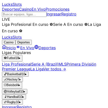
LucksSlots
Deportes
Casino
En Vivo
Promociones
Ingresar
Registro
LIVE
Liga Profesional
En curso
⚽
Serie A
En curso
⚽
La Liga
En curso
⚽
LucksSlots
Casino
Deportes
Inicio
En Vivo
Deportes
Ligas Populares
⚽
Futbol
18
▸
Liga Profesional
Serie A (Brazil)
MLS
Primera División
Premier League
La Liga
Ver todos →
🏀
Basketball
10
▸
🏒
Hockey
7
▸
⚾
Beisbol
4
▸
🏐
Volleyball
10
▸
🤾
Handball
10
▸
🏉
Rugby
10
▸
Ingresar
Registro