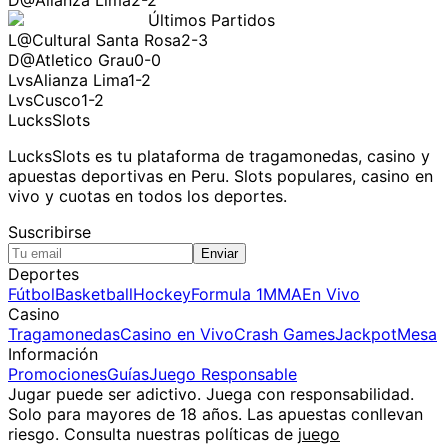
D
@
Alianza Lima
2-2
Últimos Partidos
L
@
Cultural Santa Rosa
2-3
D
@
Atletico Grau
0-0
L
vs
Alianza Lima
1-2
L
vs
Cusco
1-2
LucksSlots
LucksSlots es tu plataforma de tragamonedas, casino y
apuestas deportivas en Peru. Slots populares, casino en
vivo y cuotas en todos los deportes.
Suscribirse
Enviar
Deportes
Fútbol
Basketball
Hockey
Formula 1
MMA
En Vivo
Casino
Tragamonedas
Casino en Vivo
Crash Games
Jackpot
Mesa
Información
Promociones
Guías
Juego Responsable
Jugar puede ser adictivo. Juega con responsabilidad.
Solo para mayores de 18 años. Las apuestas conllevan
riesgo. Consulta nuestras políticas de
juego