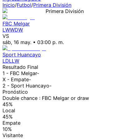
Inicio
/
Futbol
/
Primera División
Primera División
FBC Melgar
L
W
W
D
W
VS
sáb, 16 may.
•
03:00 p. m.
Sport Huancayo
L
D
L
L
W
Resultado Final
1 -
FBC Melgar
-
X - Empate
-
2 -
Sport Huancayo
-
Pronóstico
Double chance : FBC Melgar or draw
45%
Local
45%
Empate
10%
Visitante