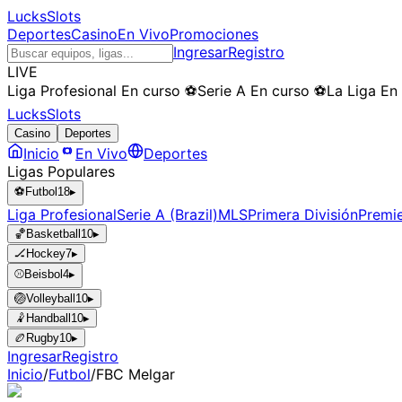
LucksSlots
Deportes
Casino
En Vivo
Promociones
Ingresar
Registro
LIVE
Liga Profesional
En curso
⚽
Serie A
En curso
⚽
La Liga
En
LucksSlots
Casino
Deportes
Inicio
En Vivo
Deportes
Ligas Populares
⚽
Futbol
18
▸
Liga Profesional
Serie A (Brazil)
MLS
Primera División
Premi
🏀
Basketball
10
▸
🏒
Hockey
7
▸
⚾
Beisbol
4
▸
🏐
Volleyball
10
▸
🤾
Handball
10
▸
🏉
Rugby
10
▸
Ingresar
Registro
Inicio
/
Futbol
/
FBC Melgar