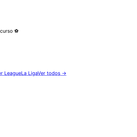
 curso
⚽
er League
La Liga
Ver todos →