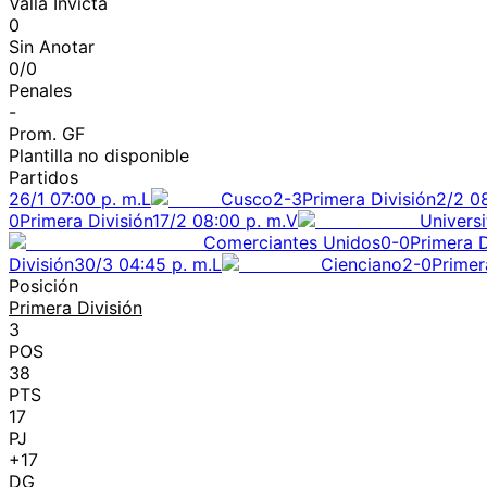
Valla Invicta
0
Sin Anotar
0
/
0
Penales
-
Prom. GF
Plantilla no disponible
Partidos
26/1
07:00 p. m.
L
Cusco
2-3
Primera División
2/2
08
0
Primera División
17/2
08:00 p. m.
V
Universi
Comerciantes Unidos
0-0
Primera D
División
30/3
04:45 p. m.
L
Cienciano
2-0
Primer
Posición
Primera División
3
POS
38
PTS
17
PJ
+17
DG