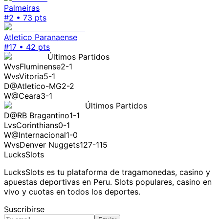
Palmeiras
#
2
•
73
pts
Atletico Paranaense
#
17
•
42
pts
Últimos Partidos
W
vs
Fluminense
2-1
W
vs
Vitoria
5-1
D
@
Atletico-MG
2-2
W
@
Ceara
3-1
Últimos Partidos
D
@
RB Bragantino
1-1
L
vs
Corinthians
0-1
W
@
Internacional
1-0
W
vs
Denver Nuggets
127-115
LucksSlots
LucksSlots es tu plataforma de tragamonedas, casino y
apuestas deportivas en Peru. Slots populares, casino en
vivo y cuotas en todos los deportes.
Suscribirse