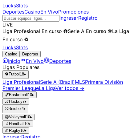
LucksSlots
Deportes
Casino
En Vivo
Promociones
Ingresar
Registro
LIVE
Liga Profesional
En curso
⚽
Serie A
En curso
⚽
La Liga
En curso
⚽
LucksSlots
Casino
Deportes
Inicio
En Vivo
Deportes
Ligas Populares
⚽
Futbol
18
▸
Liga Profesional
Serie A (Brazil)
MLS
Primera División
Premier League
La Liga
Ver todos →
🏀
Basketball
10
▸
🏒
Hockey
7
▸
⚾
Beisbol
4
▸
🏐
Volleyball
10
▸
🤾
Handball
10
▸
🏉
Rugby
10
▸
Ingresar
Registro