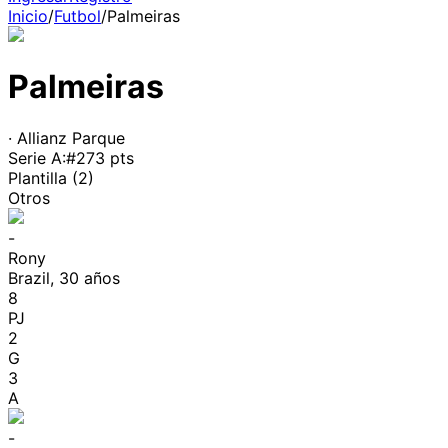
Inicio
/
Futbol
/
Palmeiras
Palmeiras
· Allianz Parque
Serie A
:
#
2
73
pts
Plantilla (
2
)
Otros
-
Rony
Brazil
, 30 años
8
PJ
2
G
3
A
-