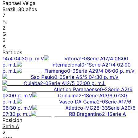
Raphael Veiga
Brazil
, 30 años
7
PJ
2
G
3
A
Partidos
14/4
04:30 p. m.
V
Vitoria
1-0
Serie A
17/4
06:00
p. m.
L
Internacional
0-1
Serie A
21/4
02:00
p. m.
L
Flamengo
0-0
Serie A
29/4
06:00 p. m.
V
Sao Paulo
0-0
Serie A
5/5
04:30 p. m.
V
Cuiaba
2-0
Serie A
12/5
02:00 p. m.
L
Atletico Paranaense
0-2
Serie A
2/6
02:00 p. m.
V
Criciuma
2-1
Serie A
13/6
07:30
p. m.
L
Vasco DA Gama
2-0
Serie A
17/6
06:30 p. m.
V
Atletico-MG
26-33
Serie A
20/6
07:30 p. m.
L
RB Bragantino
2-1
Serie A
Posición
Serie A
2