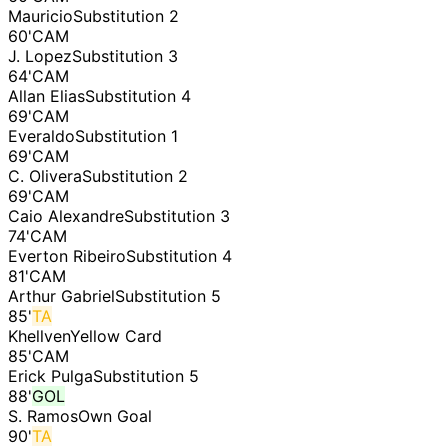
Mauricio
Substitution 2
60
'
CAM
J. Lopez
Substitution 3
64
'
CAM
Allan Elias
Substitution 4
69
'
CAM
Everaldo
Substitution 1
69
'
CAM
C. Olivera
Substitution 2
69
'
CAM
Caio Alexandre
Substitution 3
74
'
CAM
Everton Ribeiro
Substitution 4
81
'
CAM
Arthur Gabriel
Substitution 5
85
'
TA
Khellven
Yellow Card
85
'
CAM
Erick Pulga
Substitution 5
88
'
GOL
S. Ramos
Own Goal
90
'
TA