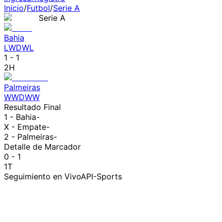
Inicio
/
Futbol
/
Serie A
Serie A
Bahia
L
W
D
W
L
1
-
1
2H
Palmeiras
W
W
D
W
W
Resultado Final
1 -
Bahia
-
X - Empate
-
2 -
Palmeiras
-
Detalle de Marcador
0 - 1
1T
Seguimiento en Vivo
API-Sports