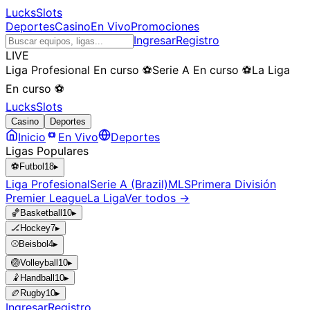
LucksSlots
Deportes
Casino
En Vivo
Promociones
Ingresar
Registro
LIVE
Liga Profesional
En curso
⚽
Serie A
En curso
⚽
La Liga
En curso
⚽
LucksSlots
Casino
Deportes
Inicio
En Vivo
Deportes
Ligas Populares
⚽
Futbol
18
▸
Liga Profesional
Serie A (Brazil)
MLS
Primera División
Premier League
La Liga
Ver todos →
🏀
Basketball
10
▸
🏒
Hockey
7
▸
⚾
Beisbol
4
▸
🏐
Volleyball
10
▸
🤾
Handball
10
▸
🏉
Rugby
10
▸
Ingresar
Registro