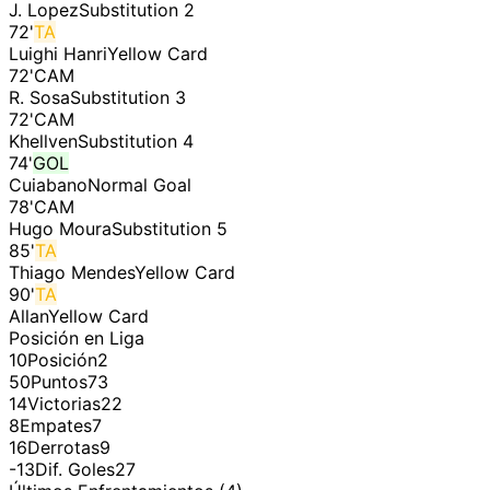
J. Lopez
Substitution 2
72
'
TA
Luighi Hanri
Yellow Card
72
'
CAM
R. Sosa
Substitution 3
72
'
CAM
Khellven
Substitution 4
74
'
GOL
Cuiabano
Normal Goal
78
'
CAM
Hugo Moura
Substitution 5
85
'
TA
Thiago Mendes
Yellow Card
90
'
TA
Allan
Yellow Card
Posición en Liga
10
Posición
2
50
Puntos
73
14
Victorias
22
8
Empates
7
16
Derrotas
9
-13
Dif. Goles
27