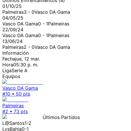
Últimos Enfrentamientos (
4
)
01/10/25
Palmeiras
3
-
0
Vasco DA Gama
04/05/25
Vasco DA Gama
0
-
1
Palmeiras
22/09/24
Vasco DA Gama
0
-
1
Palmeiras
13/06/24
Palmeiras
2
-
0
Vasco DA Gama
Información
Fecha
jue, 12 mar.
Hora
05:30 p. m.
Liga
Serie A
Equipos
Vasco DA Gama
#
10
•
50
pts
Palmeiras
#
2
•
73
pts
Últimos Partidos
L
@
Santos
1-2
L
vs
Bahia
0-1