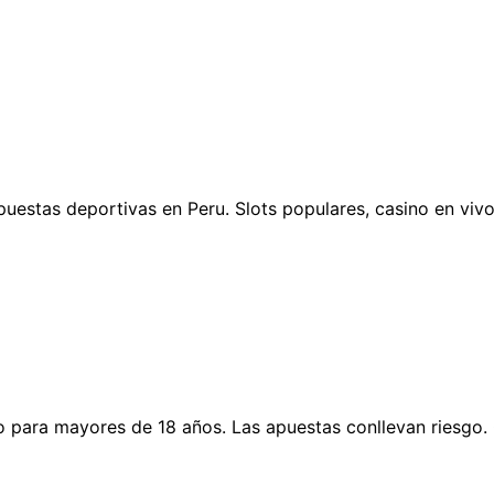
uestas deportivas en Peru. Slots populares, casino en vivo
o para mayores de 18 años. Las apuestas conllevan riesgo. 