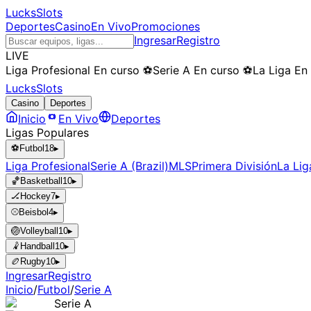
LucksSlots
Deportes
Casino
En Vivo
Promociones
Ingresar
Registro
LIVE
Liga Profesional
En curso
⚽
Serie A
En curso
⚽
La Liga
En
LucksSlots
Casino
Deportes
Inicio
En Vivo
Deportes
Ligas Populares
⚽
Futbol
18
▸
Liga Profesional
Serie A (Brazil)
MLS
Primera División
La Lig
🏀
Basketball
10
▸
🏒
Hockey
7
▸
⚾
Beisbol
4
▸
🏐
Volleyball
10
▸
🤾
Handball
10
▸
🏉
Rugby
10
▸
Ingresar
Registro
Inicio
/
Futbol
/
Serie A
Serie A