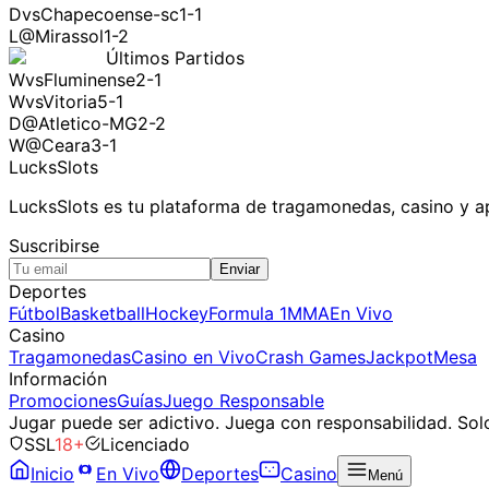
D
vs
Chapecoense-sc
1-1
L
@
Mirassol
1-2
Últimos Partidos
W
vs
Fluminense
2-1
W
vs
Vitoria
5-1
D
@
Atletico-MG
2-2
W
@
Ceara
3-1
LucksSlots
LucksSlots es tu plataforma de tragamonedas, casino y ap
Suscribirse
Enviar
Deportes
Fútbol
Basketball
Hockey
Formula 1
MMA
En Vivo
Casino
Tragamonedas
Casino en Vivo
Crash Games
Jackpot
Mesa
Información
Promociones
Guías
Juego Responsable
Jugar puede ser adictivo. Juega con responsabilidad. Sol
SSL
18+
Licenciado
Inicio
En Vivo
Deportes
Casino
Menú