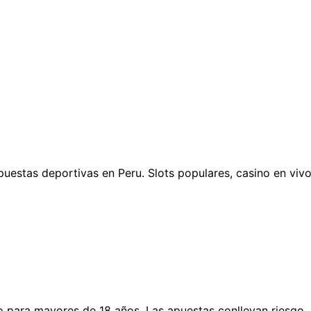
uestas deportivas en Peru. Slots populares, casino en vivo
o para mayores de 18 años. Las apuestas conllevan riesgo. 