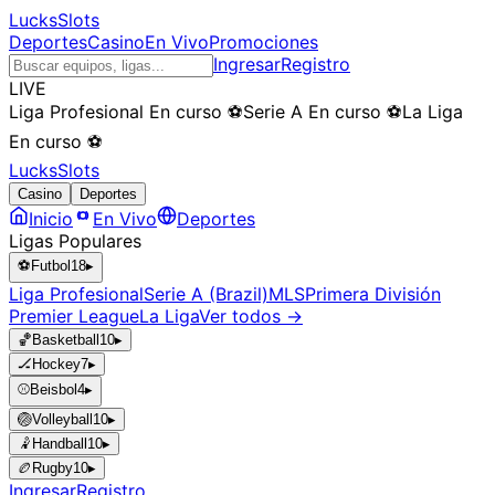
LucksSlots
Deportes
Casino
En Vivo
Promociones
Ingresar
Registro
LIVE
Liga Profesional
En curso
⚽
Serie A
En curso
⚽
La Liga
En curso
⚽
LucksSlots
Casino
Deportes
Inicio
En Vivo
Deportes
Ligas Populares
⚽
Futbol
18
▸
Liga Profesional
Serie A (Brazil)
MLS
Primera División
Premier League
La Liga
Ver todos →
🏀
Basketball
10
▸
🏒
Hockey
7
▸
⚾
Beisbol
4
▸
🏐
Volleyball
10
▸
🤾
Handball
10
▸
🏉
Rugby
10
▸
Ingresar
Registro