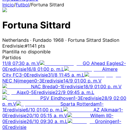
Inicio
/
Futbol
/
Fortuna Sittard
Fortuna Sittard
Netherlands
· Fundado 1968
· Fortuna Sittard Stadion
Eredivisie
:
#
11
41
pts
Plantilla no disponible
Partidos
11/8
07:30 a. m.
V
GO Ahead Eagles
2-
0
Eredivisie
16/8
01:00 p. m.
L
Almere
City FC
3-0
Eredivisie
31/8
11:45 a. m.
L
NEC Nijmegen
0-3
Eredivisie
14/9
01:00 p. m.
V
NAC Breda
0-1
Eredivisie
18/9
01:00 p. m.
V
Ajax
0-5
Eredivisie
22/9
09:45 a. m.
L
PSV Eindhoven
1-3
Eredivisie
28/9
02:00
p. m.
V
Sparta Rotterdam
1-
1
Eredivisie
6/10
01:00 p. m.
L
AZ Alkmaar
1-
0
Eredivisie
20/10
05:15 a. m.
V
Willem II
0-
0
Eredivisie
26/10
09:30 a. m.
L
Groningen
1-
0
Eredivisie