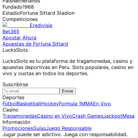
Pais
Netherlands
Fundado
1968
Estadio
Fortuna Sittard Stadion
Competiciones
Eredivisie
Bet365
Apostar Ahora
Apuestas de
Fortuna Sittard
LucksSlots
LucksSlots es tu plataforma de tragamonedas, casino y
apuestas deportivas en Peru. Slots populares, casino en
vivo y cuotas en todos los deportes.
Suscribirse
Enviar
Deportes
Fútbol
Basketball
Hockey
Formula 1
MMA
En Vivo
Casino
Tragamonedas
Casino en Vivo
Crash Games
Jackpot
Mesa
Información
Promociones
Guías
Juego Responsable
Jugar puede ser adictivo. Juega con responsabilidad.