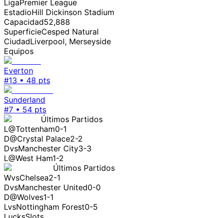
Liga
Premier League
Estadio
Hill Dickinson Stadium
Capacidad
52,888
Superficie
Cesped Natural
Ciudad
Liverpool, Merseyside
Equipos
Everton
#
13
•
48
pts
Sunderland
#
7
•
54
pts
Últimos Partidos
L
@
Tottenham
0-1
D
@
Crystal Palace
2-2
D
vs
Manchester City
3-3
L
@
West Ham
1-2
Últimos Partidos
W
vs
Chelsea
2-1
D
vs
Manchester United
0-0
D
@
Wolves
1-1
L
vs
Nottingham Forest
0-5
LucksSlots