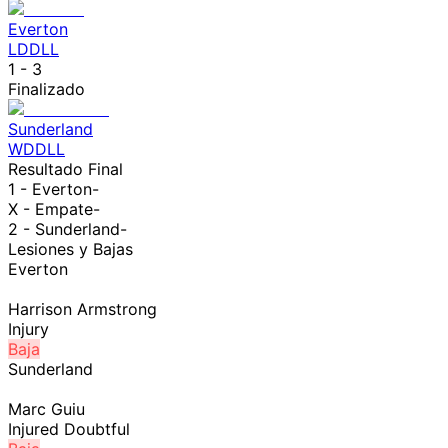
Everton
L
D
D
L
L
1
-
3
Finalizado
Sunderland
W
D
D
L
L
Resultado Final
1 -
Everton
-
X - Empate
-
2 -
Sunderland
-
Lesiones y Bajas
Everton
Harrison Armstrong
Injury
Baja
Sunderland
Marc Guiu
Injured Doubtful