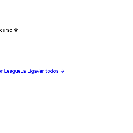
 curso
⚽
er League
La Liga
Ver todos →