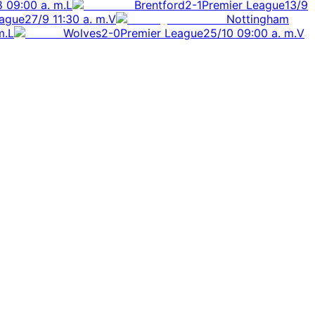
8
09:00 a. m.
L
Brentford
2-1
Premier League
13/9
eague
27/9
11:30 a. m.
V
Nottingham
m.
L
Wolves
2-0
Premier League
25/10
09:00 a. m.
V