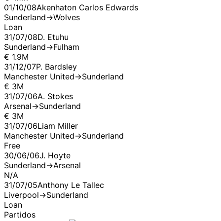
01/10/08
Akenhaton Carlos Edwards
Sunderland
→
Wolves
Loan
31/07/08
D. Etuhu
Sunderland
→
Fulham
€ 1.9M
31/12/07
P. Bardsley
Manchester United
→
Sunderland
€ 3M
31/07/06
A. Stokes
Arsenal
→
Sunderland
€ 3M
31/07/06
Liam Miller
Manchester United
→
Sunderland
Free
30/06/06
J. Hoyte
Sunderland
→
Arsenal
N/A
31/07/05
Anthony Le Tallec
Liverpool
→
Sunderland
Loan
Partidos