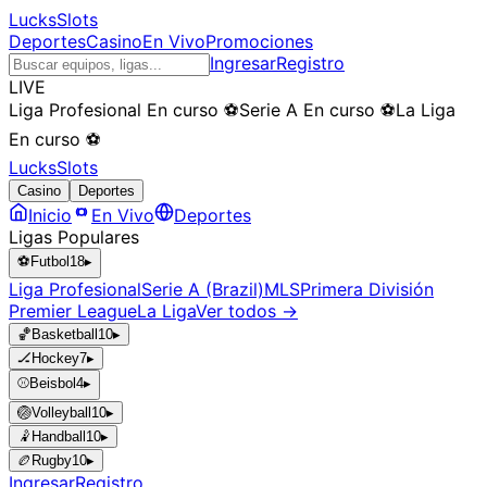
LucksSlots
Deportes
Casino
En Vivo
Promociones
Ingresar
Registro
LIVE
Liga Profesional
En curso
⚽
Serie A
En curso
⚽
La Liga
En curso
⚽
LucksSlots
Casino
Deportes
Inicio
En Vivo
Deportes
Ligas Populares
⚽
Futbol
18
▸
Liga Profesional
Serie A (Brazil)
MLS
Primera División
Premier League
La Liga
Ver todos →
🏀
Basketball
10
▸
🏒
Hockey
7
▸
⚾
Beisbol
4
▸
🏐
Volleyball
10
▸
🤾
Handball
10
▸
🏉
Rugby
10
▸
Ingresar
Registro