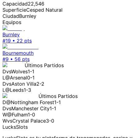
Capacidad
22,546
Superficie
Cesped Natural
Ciudad
Burnley
Equipos
Burnley
#
19
•
22
pts
Bournemouth
#
9
•
56
pts
Últimos Partidos
D
vs
Wolves
1-1
L
@
Arsenal
0-1
D
vs
Aston Villa
2-2
L
@
Leeds
1-3
Últimos Partidos
D
@
Nottingham Forest
1-1
D
vs
Manchester City
1-1
W
@
Fulham
1-0
W
vs
Crystal Palace
3-0
LucksSlots