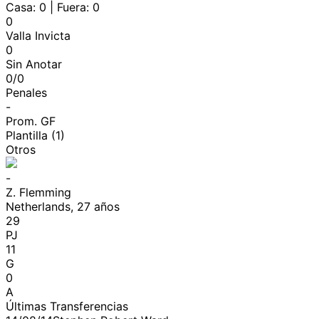
Casa:
0
| Fuera:
0
0
Valla Invicta
0
Sin Anotar
0
/
0
Penales
-
Prom. GF
Plantilla (
1
)
Otros
-
Z. Flemming
Netherlands
, 27 años
29
PJ
11
G
0
A
Últimas Transferencias