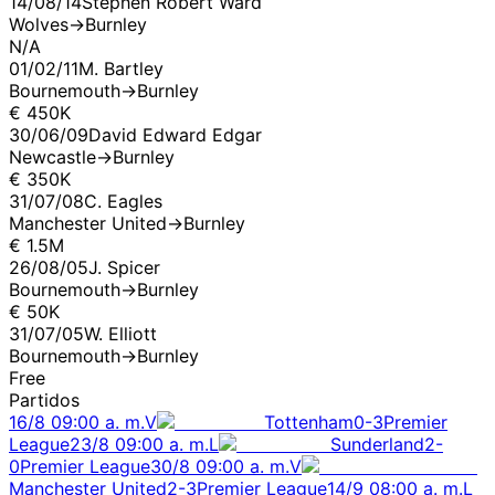
14/08/14
Stephen Robert Ward
Wolves
→
Burnley
N/A
01/02/11
M. Bartley
Bournemouth
→
Burnley
€ 450K
30/06/09
David Edward Edgar
Newcastle
→
Burnley
€ 350K
31/07/08
C. Eagles
Manchester United
→
Burnley
€ 1.5M
26/08/05
J. Spicer
Bournemouth
→
Burnley
€ 50K
31/07/05
W. Elliott
Bournemouth
→
Burnley
Free
Partidos
16/8
09:00 a. m.
V
Tottenham
0-3
Premier
League
23/8
09:00 a. m.
L
Sunderland
2-
0
Premier League
30/8
09:00 a. m.
V
Manchester United
2-3
Premier League
14/9
08:00 a. m.
L