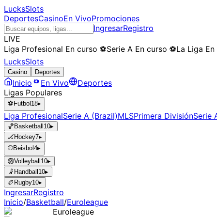
LucksSlots
Deportes
Casino
En Vivo
Promociones
Ingresar
Registro
LIVE
Liga Profesional
En curso
⚽
Serie A
En curso
⚽
La Liga
En
LucksSlots
Casino
Deportes
Inicio
En Vivo
Deportes
Ligas Populares
⚽
Futbol
18
▸
Liga Profesional
Serie A (Brazil)
MLS
Primera División
Serie A
🏀
Basketball
10
▸
🏒
Hockey
7
▸
⚾
Beisbol
4
▸
🏐
Volleyball
10
▸
🤾
Handball
10
▸
🏉
Rugby
10
▸
Ingresar
Registro
Inicio
/
Basketball
/
Euroleague
Euroleague