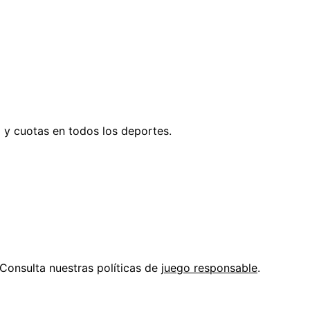
 y cuotas en todos los deportes.
Consulta nuestras políticas de
juego responsable
.