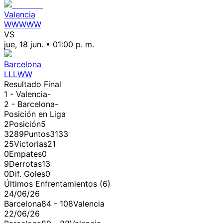
Valencia
W
W
W
W
W
VS
jue, 18 jun.
•
01:00 p. m.
Barcelona
L
L
L
W
W
Resultado Final
1 -
Valencia
-
2 -
Barcelona
-
Posición en Liga
2
Posición
5
3289
Puntos
3133
25
Victorias
21
0
Empates
0
9
Derrotas
13
0
Dif. Goles
0
Últimos Enfrentamientos (
6
)
24/06/26
Barcelona
84
-
108
Valencia
22/06/26