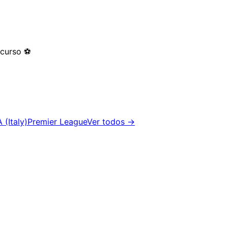
 curso
⚽
 (Italy)
Premier League
Ver todos →