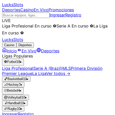
LucksSlots
Deportes
Casino
En Vivo
Promociones
Ingresar
Registro
LIVE
Liga Profesional
En curso
⚽
Serie A
En curso
⚽
La Liga
En curso
⚽
LucksSlots
Casino
Deportes
Inicio
En Vivo
Deportes
Ligas Populares
⚽
Futbol
18
▸
Liga Profesional
Serie A (Brazil)
MLS
Primera División
Premier League
La Liga
Ver todos →
🏀
Basketball
10
▸
🏒
Hockey
7
▸
⚾
Beisbol
4
▸
🏐
Volleyball
10
▸
🤾
Handball
10
▸
🏉
Rugby
10
▸
Ingresar
Registro