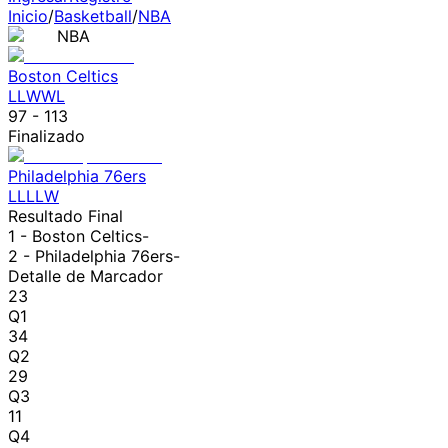
Inicio
/
Basketball
/
NBA
NBA
Boston Celtics
L
L
W
W
L
97
-
113
Finalizado
Philadelphia 76ers
L
L
L
L
W
Resultado Final
1 -
Boston Celtics
-
2 -
Philadelphia 76ers
-
Detalle de Marcador
23
Q1
34
Q2
29
Q3
11
Q4