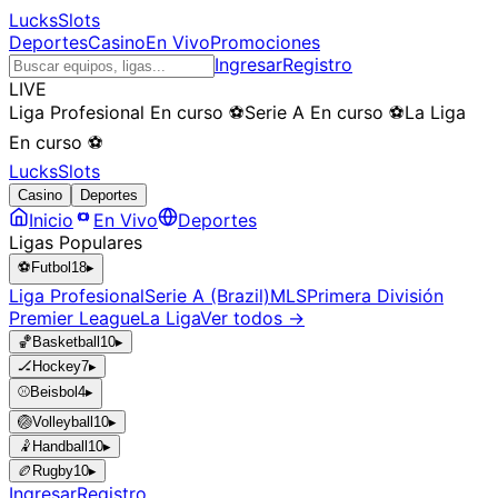
LucksSlots
Deportes
Casino
En Vivo
Promociones
Ingresar
Registro
LIVE
Liga Profesional
En curso
⚽
Serie A
En curso
⚽
La Liga
En curso
⚽
LucksSlots
Casino
Deportes
Inicio
En Vivo
Deportes
Ligas Populares
⚽
Futbol
18
▸
Liga Profesional
Serie A (Brazil)
MLS
Primera División
Premier League
La Liga
Ver todos →
🏀
Basketball
10
▸
🏒
Hockey
7
▸
⚾
Beisbol
4
▸
🏐
Volleyball
10
▸
🤾
Handball
10
▸
🏉
Rugby
10
▸
Ingresar
Registro