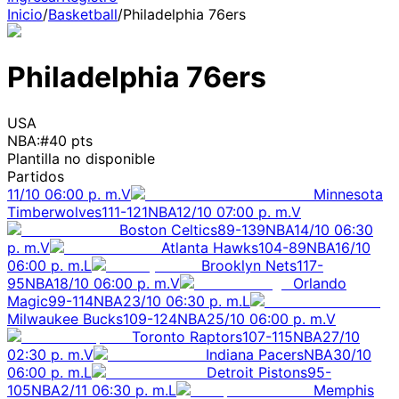
Inicio
/
Basketball
/
Philadelphia 76ers
Philadelphia 76ers
USA
NBA
:
#
4
0
pts
Plantilla no disponible
Partidos
11/10
06:00 p. m.
V
Minnesota
Timberwolves
111-121
NBA
12/10
07:00 p. m.
V
Boston Celtics
89-139
NBA
14/10
06:30
p. m.
V
Atlanta Hawks
104-89
NBA
16/10
06:00 p. m.
L
Brooklyn Nets
117-
95
NBA
18/10
06:00 p. m.
V
Orlando
Magic
99-114
NBA
23/10
06:30 p. m.
L
Milwaukee Bucks
109-124
NBA
25/10
06:00 p. m.
V
Toronto Raptors
107-115
NBA
27/10
02:30 p. m.
V
Indiana Pacers
NBA
30/10
06:00 p. m.
L
Detroit Pistons
95-
105
NBA
2/11
06:30 p. m.
L
Memphis