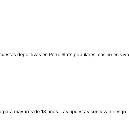
uestas deportivas en Peru. Slots populares, casino en vivo
o para mayores de 18 años. Las apuestas conllevan riesgo. 