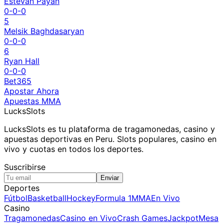
Estevan Payan
0
-
0
-
0
5
Melsik Baghdasaryan
0
-
0
-
0
6
Ryan Hall
0
-
0
-
0
Bet365
Apostar Ahora
Apuestas MMA
LucksSlots
LucksSlots es tu plataforma de tragamonedas, casino y
apuestas deportivas en Peru. Slots populares, casino en
vivo y cuotas en todos los deportes.
Suscribirse
Enviar
Deportes
Fútbol
Basketball
Hockey
Formula 1
MMA
En Vivo
Casino
Tragamonedas
Casino en Vivo
Crash Games
Jackpot
Mesa