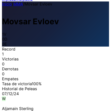
Inicio
/
MMA
/
Movsar Evloev
Movsar Evloev
1
V
0
D
0
E
Record
1
Victorias
0
Derrotas
0
Empates
Tasa de victoria
100
%
Historial de Peleas
07/12/24
W
Aljamain Sterling