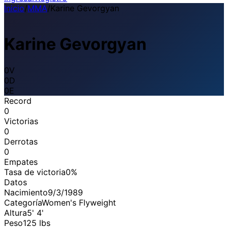
Inicio
/
MMA
/
Karine Gevorgyan
Karine Gevorgyan
0
V
0
D
0
E
Record
0
Victorias
0
Derrotas
0
Empates
Tasa de victoria
0
%
Datos
Nacimiento
9/3/1989
Categoría
Women's Flyweight
Altura
5' 4'
Peso
125 lbs