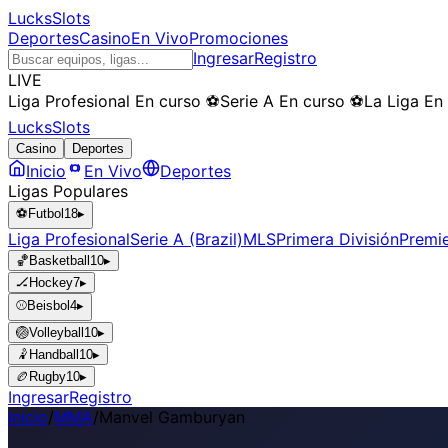
LucksSlots
Deportes
Casino
En Vivo
Promociones
Ingresar
Registro
LIVE
Liga Profesional
En curso
⚽
Serie A
En curso
⚽
La Liga
En
LucksSlots
Casino
Deportes
Inicio
En Vivo
Deportes
Ligas Populares
⚽
Futbol
18
▸
Liga Profesional
Serie A (Brazil)
MLS
Primera División
Premi
🏀
Basketball
10
▸
🏒
Hockey
7
▸
⚾
Beisbol
4
▸
🏐
Volleyball
10
▸
🤾
Handball
10
▸
🏉
Rugby
10
▸
Ingresar
Registro
Inicio
/
MMA
/
Manvel Gamburyan