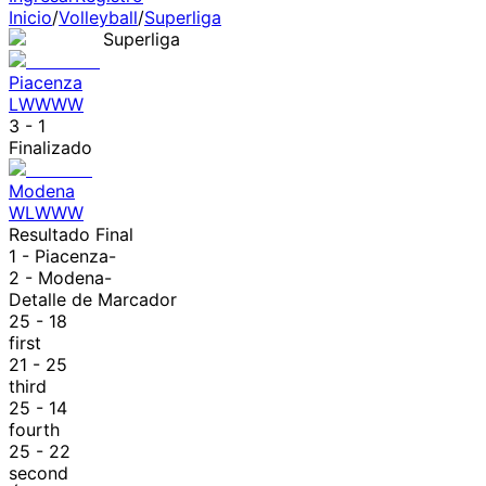
Inicio
/
Volleyball
/
Superliga
Superliga
Piacenza
L
W
W
W
W
3
-
1
Finalizado
Modena
W
L
W
W
W
Resultado Final
1 -
Piacenza
-
2 -
Modena
-
Detalle de Marcador
25 - 18
first
21 - 25
third
25 - 14
fourth
25 - 22
second