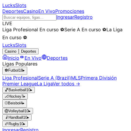
LucksSlots
Deportes
Casino
En Vivo
Promociones
Ingresar
Registro
LIVE
Liga Profesional
En curso
⚽
Serie A
En curso
⚽
La Liga
En curso
⚽
LucksSlots
Casino
Deportes
Inicio
En Vivo
Deportes
Ligas Populares
⚽
Futbol
18
▸
Liga Profesional
Serie A (Brazil)
MLS
Primera División
Premier League
La Liga
Ver todos →
🏀
Basketball
10
▸
🏒
Hockey
7
▸
⚾
Beisbol
4
▸
🏐
Volleyball
10
▸
🤾
Handball
10
▸
🏉
Rugby
10
▸
Ingresar
Registro