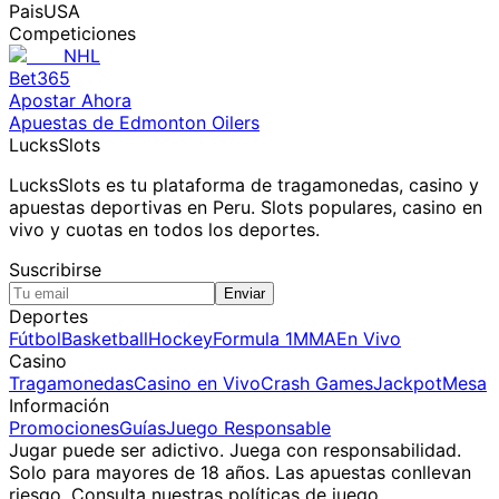
Pais
USA
Competiciones
NHL
Bet365
Apostar Ahora
Apuestas de
Edmonton Oilers
LucksSlots
LucksSlots es tu plataforma de tragamonedas, casino y
apuestas deportivas en Peru. Slots populares, casino en
vivo y cuotas en todos los deportes.
Suscribirse
Enviar
Deportes
Fútbol
Basketball
Hockey
Formula 1
MMA
En Vivo
Casino
Tragamonedas
Casino en Vivo
Crash Games
Jackpot
Mesa
Información
Promociones
Guías
Juego Responsable
Jugar puede ser adictivo. Juega con responsabilidad.
Solo para mayores de 18 años. Las apuestas conllevan
riesgo. Consulta nuestras políticas de
juego