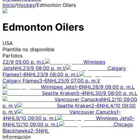
Inicio
/
Hockey
/
Edmonton Oilers
Edmonton Oilers
USA
Plantilla no disponible
Partidos
22/9
05:00 p. m.
L
Winnipeg
Jets
NHL
23/9
08:00 p. m.
V
Calgary
Flames
1-6
NHL
23/9
08:00 p. m.
L
Calgary Flames
3-6
NHL
25/9
07:00 p. m.
V
Winnipeg Jets
1-6
NHL
28/9
08:00 p. m.
L
Seattle Kraken
5-4
NHL
30/9
08:00 p. m.
L
Vancouver Canucks
NHL
2/10
09:00
p. m.
V
Seattle Kraken
2-6
NHL
4/10
09:00
p. m.
V
Vancouver Canucks
1-
4
NHL
9/10
09:00 p. m.
L
Winnipeg Jets
0-
6
NHL
12/10
09:00 p. m.
L
Chicago
Blackhawks
2-5
NHL
Información