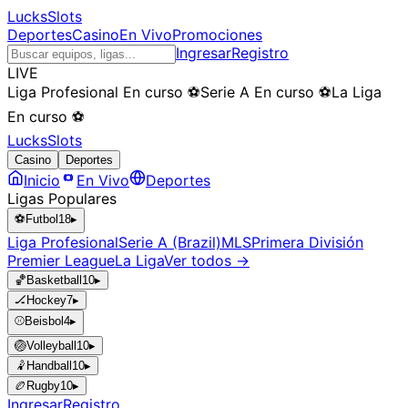
LucksSlots
Deportes
Casino
En Vivo
Promociones
Ingresar
Registro
LIVE
Liga Profesional
En curso
⚽
Serie A
En curso
⚽
La Liga
En curso
⚽
LucksSlots
Casino
Deportes
Inicio
En Vivo
Deportes
Ligas Populares
⚽
Futbol
18
▸
Liga Profesional
Serie A (Brazil)
MLS
Primera División
Premier League
La Liga
Ver todos →
🏀
Basketball
10
▸
🏒
Hockey
7
▸
⚾
Beisbol
4
▸
🏐
Volleyball
10
▸
🤾
Handball
10
▸
🏉
Rugby
10
▸
Ingresar
Registro