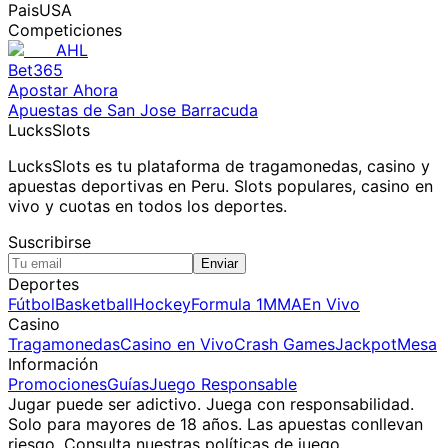
Pais
USA
Competiciones
AHL
Bet365
Apostar Ahora
Apuestas de
San Jose Barracuda
LucksSlots
LucksSlots es tu plataforma de tragamonedas, casino y
apuestas deportivas en Peru. Slots populares, casino en
vivo y cuotas en todos los deportes.
Suscribirse
Enviar
Deportes
Fútbol
Basketball
Hockey
Formula 1
MMA
En Vivo
Casino
Tragamonedas
Casino en Vivo
Crash Games
Jackpot
Mesa
Información
Promociones
Guías
Juego Responsable
Jugar puede ser adictivo. Juega con responsabilidad.
Solo para mayores de 18 años. Las apuestas conllevan
riesgo. Consulta nuestras políticas de
juego