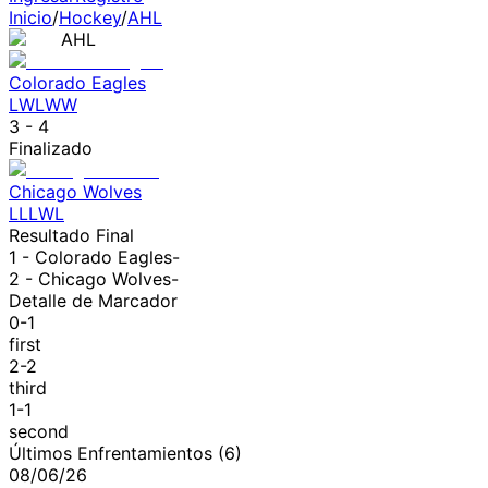
Inicio
/
Hockey
/
AHL
AHL
Colorado Eagles
L
W
L
W
W
3
-
4
Finalizado
Chicago Wolves
L
L
L
W
L
Resultado Final
1 -
Colorado Eagles
-
2 -
Chicago Wolves
-
Detalle de Marcador
0-1
first
2-2
third
1-1
second
Últimos Enfrentamientos (
6
)
08/06/26