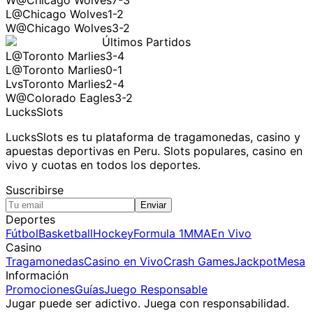
W
@
Chicago Wolves
7-3
L
@
Chicago Wolves
1-2
W
@
Chicago Wolves
3-2
Últimos Partidos
L
@
Toronto Marlies
3-4
L
@
Toronto Marlies
0-1
L
vs
Toronto Marlies
2-4
W
@
Colorado Eagles
3-2
LucksSlots
LucksSlots es tu plataforma de tragamonedas, casino y
apuestas deportivas en Peru. Slots populares, casino en
vivo y cuotas en todos los deportes.
Suscribirse
Enviar
Deportes
Fútbol
Basketball
Hockey
Formula 1
MMA
En Vivo
Casino
Tragamonedas
Casino en Vivo
Crash Games
Jackpot
Mesa
Información
Promociones
Guías
Juego Responsable
Jugar puede ser adictivo. Juega con responsabilidad.