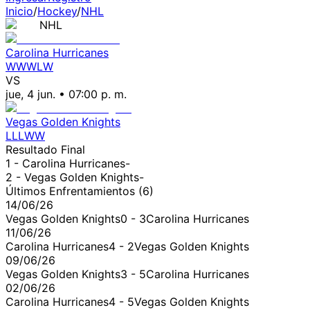
Inicio
/
Hockey
/
NHL
NHL
Carolina Hurricanes
W
W
W
L
W
VS
jue, 4 jun.
•
07:00 p. m.
Vegas Golden Knights
L
L
L
W
W
Resultado Final
1 -
Carolina Hurricanes
-
2 -
Vegas Golden Knights
-
Últimos Enfrentamientos (
6
)
14/06/26
Vegas Golden Knights
0
-
3
Carolina Hurricanes
11/06/26
Carolina Hurricanes
4
-
2
Vegas Golden Knights
09/06/26
Vegas Golden Knights
3
-
5
Carolina Hurricanes
02/06/26
Carolina Hurricanes
4
-
5
Vegas Golden Knights