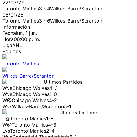
22/03/26
Toronto Marlies
3
-
4
Wilkes-Barre/Scranton
08/01/25
Toronto Marlies
3
-
6
Wilkes-Barre/Scranton
Información
Fecha
lun, 1 jun.
Hora
06:00 p. m.
Liga
AHL
Equipos
Toronto Marlies
Wilkes-Barre/Scranton
Últimos Partidos
W
vs
Chicago Wolves
4-3
W
vs
Chicago Wolves
1-0
W
@
Chicago Wolves
4-2
W
vs
Wilkes-Barre/Scranton
5-1
Últimos Partidos
L
@
Toronto Marlies
1-5
W
@
Toronto Marlies
4-3
L
vs
Toronto Marlies
2-4