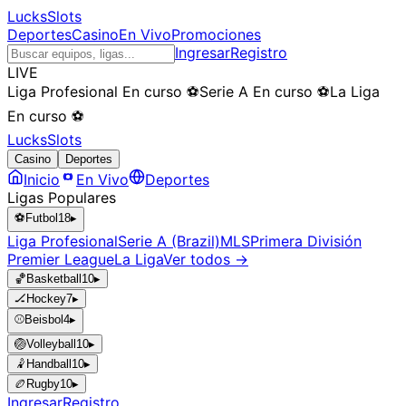
LucksSlots
Deportes
Casino
En Vivo
Promociones
Ingresar
Registro
LIVE
Liga Profesional
En curso
⚽
Serie A
En curso
⚽
La Liga
En curso
⚽
LucksSlots
Casino
Deportes
Inicio
En Vivo
Deportes
Ligas Populares
⚽
Futbol
18
▸
Liga Profesional
Serie A (Brazil)
MLS
Primera División
Premier League
La Liga
Ver todos →
🏀
Basketball
10
▸
🏒
Hockey
7
▸
⚾
Beisbol
4
▸
🏐
Volleyball
10
▸
🤾
Handball
10
▸
🏉
Rugby
10
▸
Ingresar
Registro