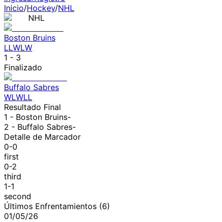
Inicio
/
Hockey
/
NHL
NHL
Boston Bruins
L
L
W
L
W
1
-
3
Finalizado
Buffalo Sabres
W
L
W
L
L
Resultado Final
1 -
Boston Bruins
-
2 -
Buffalo Sabres
-
Detalle de Marcador
0-0
first
0-2
third
1-1
second
Últimos Enfrentamientos (
6
)
01/05/26