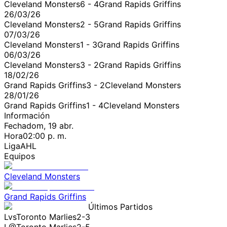
Cleveland Monsters
6
-
4
Grand Rapids Griffins
26/03/26
Cleveland Monsters
2
-
5
Grand Rapids Griffins
07/03/26
Cleveland Monsters
1
-
3
Grand Rapids Griffins
06/03/26
Cleveland Monsters
3
-
2
Grand Rapids Griffins
18/02/26
Grand Rapids Griffins
3
-
2
Cleveland Monsters
28/01/26
Grand Rapids Griffins
1
-
4
Cleveland Monsters
Información
Fecha
dom, 19 abr.
Hora
02:00 p. m.
Liga
AHL
Equipos
Cleveland Monsters
Grand Rapids Griffins
Últimos Partidos
L
vs
Toronto Marlies
2-3