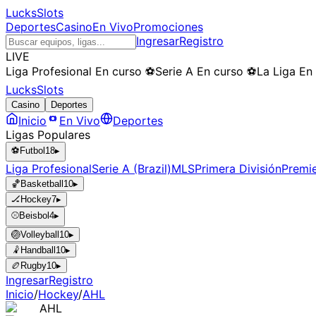
LucksSlots
Deportes
Casino
En Vivo
Promociones
Ingresar
Registro
LIVE
Liga Profesional
En curso
⚽
Serie A
En curso
⚽
La Liga
En
LucksSlots
Casino
Deportes
Inicio
En Vivo
Deportes
Ligas Populares
⚽
Futbol
18
▸
Liga Profesional
Serie A (Brazil)
MLS
Primera División
Premi
🏀
Basketball
10
▸
🏒
Hockey
7
▸
⚾
Beisbol
4
▸
🏐
Volleyball
10
▸
🤾
Handball
10
▸
🏉
Rugby
10
▸
Ingresar
Registro
Inicio
/
Hockey
/
AHL
AHL