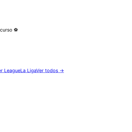
 curso
⚽
er League
La Liga
Ver todos →