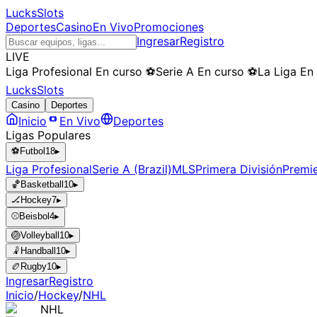
LucksSlots
Deportes
Casino
En Vivo
Promociones
Ingresar
Registro
LIVE
Liga Profesional
En curso
⚽
Serie A
En curso
⚽
La Liga
En
LucksSlots
Casino
Deportes
Inicio
En Vivo
Deportes
Ligas Populares
⚽
Futbol
18
▸
Liga Profesional
Serie A (Brazil)
MLS
Primera División
Premi
🏀
Basketball
10
▸
🏒
Hockey
7
▸
⚾
Beisbol
4
▸
🏐
Volleyball
10
▸
🤾
Handball
10
▸
🏉
Rugby
10
▸
Ingresar
Registro
Inicio
/
Hockey
/
NHL
NHL