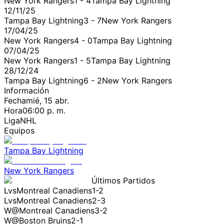
New York Rangers
1
-
4
Tampa Bay Lightning
12/11/25
Tampa Bay Lightning
3
-
7
New York Rangers
17/04/25
New York Rangers
4
-
0
Tampa Bay Lightning
07/04/25
New York Rangers
1
-
5
Tampa Bay Lightning
28/12/24
Tampa Bay Lightning
6
-
2
New York Rangers
Información
Fecha
mié, 15 abr.
Hora
06:00 p. m.
Liga
NHL
Equipos
Tampa Bay Lightning
New York Rangers
Últimos Partidos
L
vs
Montreal Canadiens
1-2
L
vs
Montreal Canadiens
2-3
W
@
Montreal Canadiens
3-2
W
@
Boston Bruins
2-1