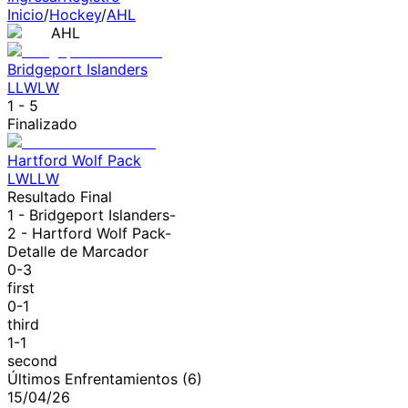
Inicio
/
Hockey
/
AHL
AHL
Bridgeport Islanders
L
L
W
L
W
1
-
5
Finalizado
Hartford Wolf Pack
L
W
L
L
W
Resultado Final
1 -
Bridgeport Islanders
-
2 -
Hartford Wolf Pack
-
Detalle de Marcador
0-3
first
0-1
third
1-1
second
Últimos Enfrentamientos (
6
)
15/04/26