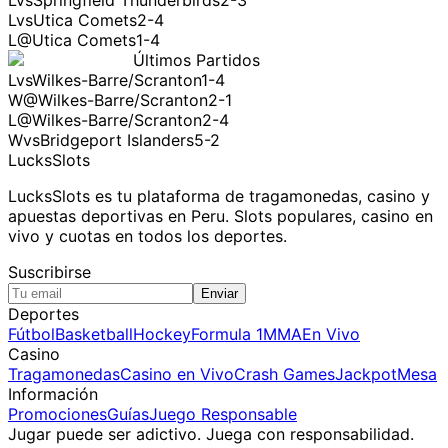
L
vs
Springfield Thunderbirds
2-3
L
vs
Utica Comets
2-4
L
@
Utica Comets
1-4
Últimos Partidos
L
vs
Wilkes-Barre/Scranton
1-4
W
@
Wilkes-Barre/Scranton
2-1
L
@
Wilkes-Barre/Scranton
2-4
W
vs
Bridgeport Islanders
5-2
LucksSlots
LucksSlots es tu plataforma de tragamonedas, casino y
apuestas deportivas en Peru. Slots populares, casino en
vivo y cuotas en todos los deportes.
Suscribirse
Enviar
Deportes
Fútbol
Basketball
Hockey
Formula 1
MMA
En Vivo
Casino
Tragamonedas
Casino en Vivo
Crash Games
Jackpot
Mesa
Información
Promociones
Guías
Juego Responsable
Jugar puede ser adictivo. Juega con responsabilidad.