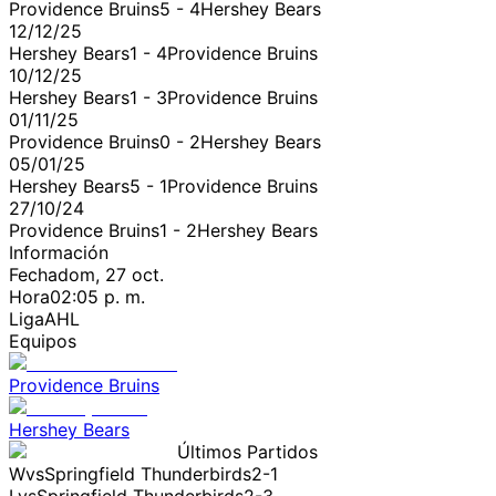
Providence Bruins
5
-
4
Hershey Bears
12/12/25
Hershey Bears
1
-
4
Providence Bruins
10/12/25
Hershey Bears
1
-
3
Providence Bruins
01/11/25
Providence Bruins
0
-
2
Hershey Bears
05/01/25
Hershey Bears
5
-
1
Providence Bruins
27/10/24
Providence Bruins
1
-
2
Hershey Bears
Información
Fecha
dom, 27 oct.
Hora
02:05 p. m.
Liga
AHL
Equipos
Providence Bruins
Hershey Bears
Últimos Partidos
W
vs
Springfield Thunderbirds
2-1