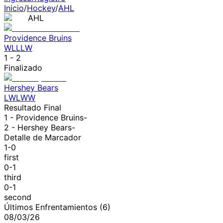
Inicio
/
Hockey
/
AHL
AHL
Providence Bruins
W
L
L
L
W
1
-
2
Finalizado
Hershey Bears
L
W
L
W
W
Resultado Final
1 -
Providence Bruins
-
2 -
Hershey Bears
-
Detalle de Marcador
1-0
first
0-1
third
0-1
second
Últimos Enfrentamientos (
6
)
08/03/26